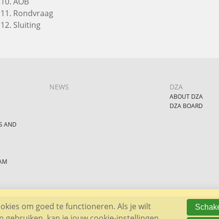
AOB
Rondvraag
Sluiting
NEWS
DZA
ABOUT DZA
DZA BOARD
S AND
AM
kies om goed te functioneren. Als je wilt
Schake
gebruiken, kan je jouw cookie-instellingen