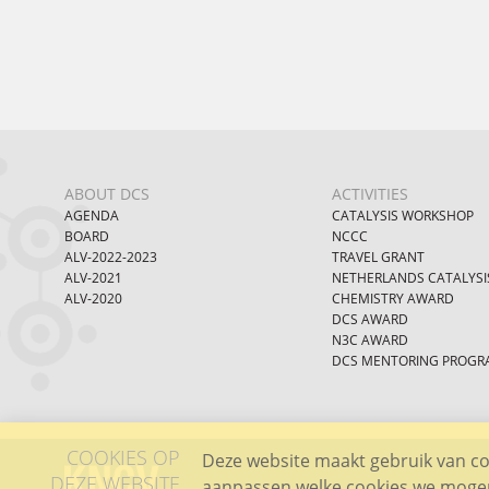
ABOUT DCS
ACTIVITIES
AGENDA
CATALYSIS WORKSHOP
BOARD
NCCC
ALV-2022-2023
TRAVEL GRANT
ALV-2021
NETHERLANDS CATALYSI
ALV-2020
CHEMISTRY AWARD
DCS AWARD
N3C AWARD
DCS MENTORING PROGR
COOKIES OP
Deze website maakt gebruik van coo
DEZE WEBSITE
aanpassen welke cookies we mogen 