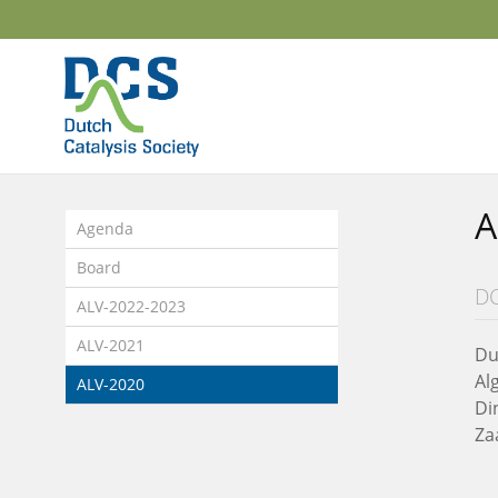
Sla
links
over
Spring
naar
de
inhoud
Spring
A
naar
Agenda
het
Board
menu
DC
ALV-2022-2023
ALV-2021
Du
Al
ALV-2020
Di
Za