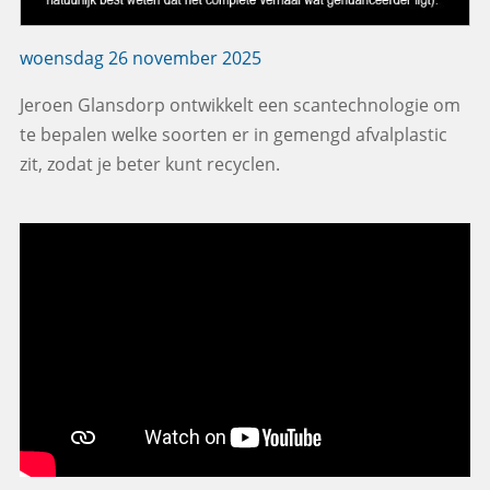
woensdag 26 november 2025
Jeroen Glansdorp ontwikkelt een scantechnologie om
te bepalen welke soorten er in gemengd afvalplastic
zit, zodat je beter kunt recyclen.