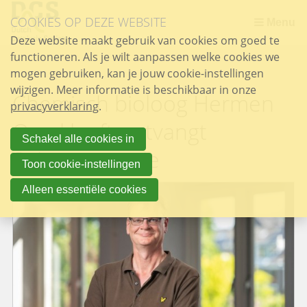
Sla
COOKIES OP DEZE WEBSITE
links
Menu
over
Deze website maakt gebruik van cookies om goed te
functioneren. Als je wilt aanpassen welke cookies we
Spring
mogen gebruiken, kan je jouw cookie-instellingen
naar
wijzigen. Meer informatie is beschikbaar in onze
de
Chemisch bioloog Hermen
privacyverklaring
inhoud
.
Spring
Overkleeft ontvangt
naar
Schakel alle cookies in
Spinozapremie
het
Toon cookie-instellingen
menu
Alleen essentiële cookies